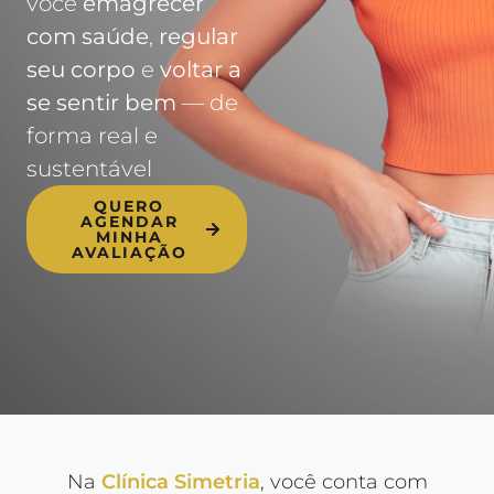
você
emagrecer
com saúde
,
regular
seu corpo
e
voltar a
se sentir bem
— de
forma real e
sustentável
QUERO
AGENDAR
MINHA
AVALIAÇÃO
Na
Clínica Simetria
, você conta com