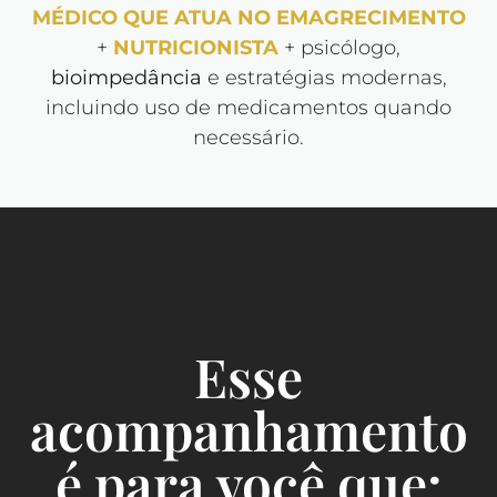
MÉDICO QUE ATUA NO EMAGRECIMENTO
+
NUTRICIONISTA
+ psicólogo,
bioimpedância
e estratégias modernas,
incluindo uso de medicamentos quando
necessário.
Esse
acompanhamento
é para você que: