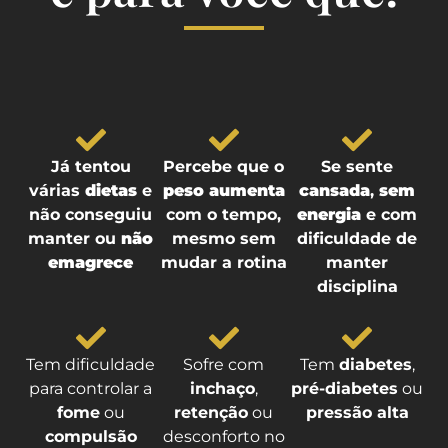
Já tentou
Percebe que o
Se sente
várias
dietas
e
peso aumenta
cansada
,
sem
não conseguiu
com o tempo,
energia
e com
manter ou
não
mesmo sem
dificuldade de
emagrece
mudar a rotina
manter
disciplina
Tem dificuldade
Sofre com
Tem
diabetes
,
para controlar a
inchaço
,
pré-diabetes
ou
fome
ou
retenção
ou
pressão alta
compulsão
desconforto no