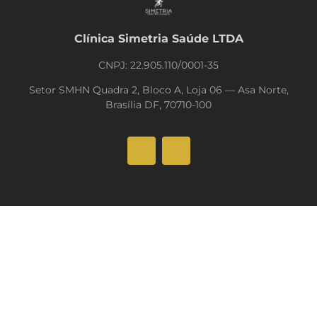
Clínica Simetria Saúde LTDA
CNPJ: 22.905.110/0001-35
Setor SMHN Quadra 2, Bloco A, Loja 06 — Asa Norte,
Brasília DF, 70710-100